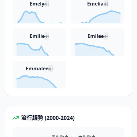
Emely
Emelia
Emilie
Emilee
Emmalee
流行趨勢 (2000-2024)