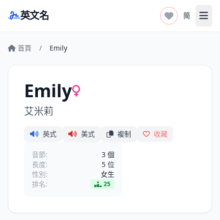
英文名
简
打开
首頁
/
Emily
Emily
艾米莉
英式
美式
複制
收藏
音節:
3 個
長度:
5 位
性別:
女生
排名:
25