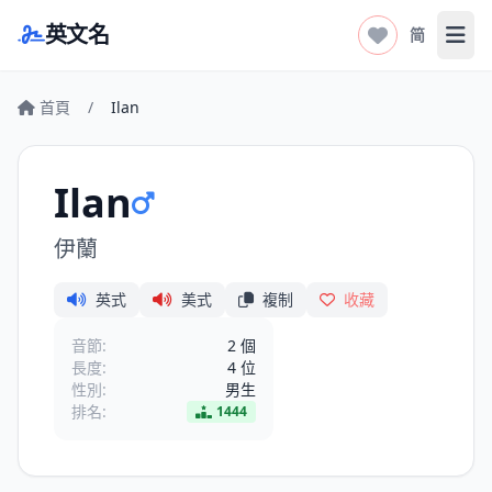
英文名
简
打开
首頁
/
Ilan
Ilan
伊蘭
英式
美式
複制
收藏
音節:
2 個
長度:
4 位
性別:
男生
排名:
1444