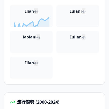
Ilian
Iulani
Iaolani
Iulian
Illan
流行趨勢 (2000-2024)