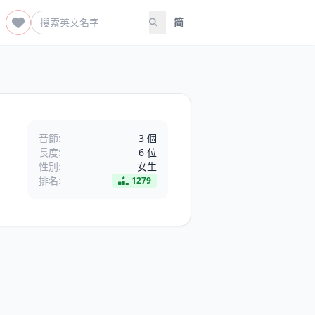
简
音節:
3 個
長度:
6 位
性別:
女生
排名:
1279