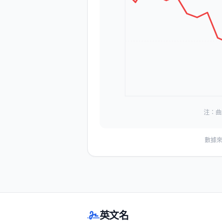
注：曲
數據來
英文名