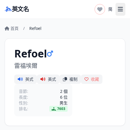
英文名
简
打开
首頁
/
Refoel
Refoel
雷福埃爾
英式
美式
複制
收藏
音節:
2 個
長度:
6 位
性別:
男生
排名:
7603