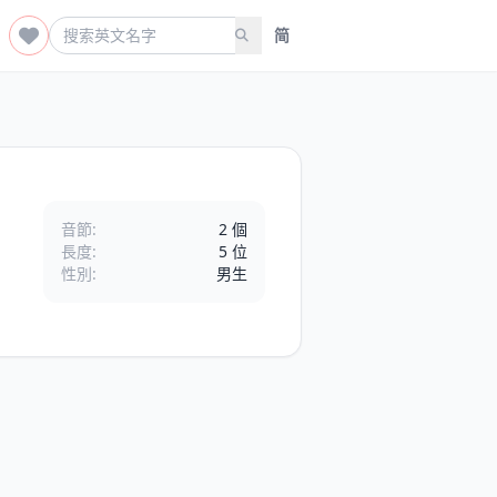
简
音節:
2 個
長度:
5 位
性別:
男生