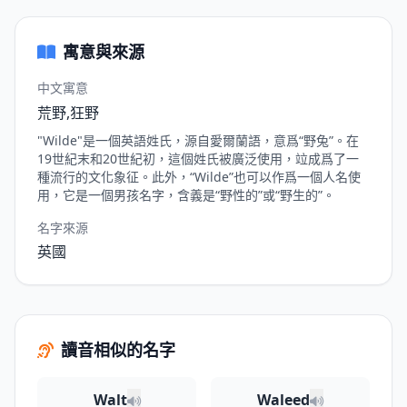
寓意與來源
中文寓意
荒野,狂野
"Wilde"是一個英語姓氏，源自愛爾蘭語，意爲“野兔”。在
19世紀末和20世紀初，這個姓氏被廣泛使用，竝成爲了一
種流行的文化象征。此外，“Wilde”也可以作爲一個人名使
用，它是一個男孩名字，含義是“野性的”或“野生的”。
名字來源
英國
讀音相似的名字
Walt
Waleed