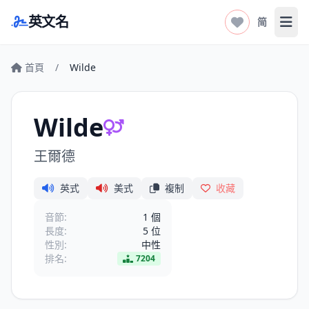
英文名
简
打开
首頁
/
Wilde
Wilde
王爾德
英式
美式
複制
收藏
音節:
1 個
長度:
5 位
性別:
中性
排名:
7204