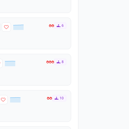
6
8
10