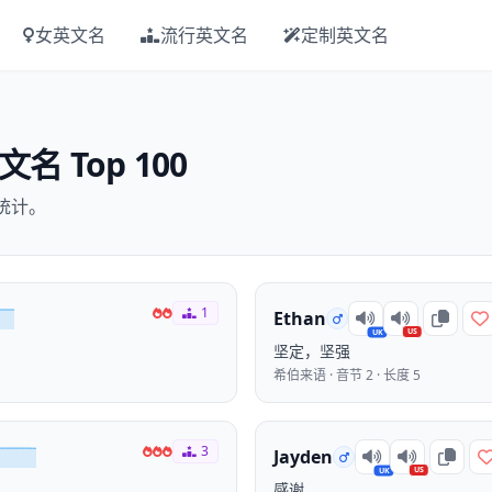
女英文名
流行英文名
定制英文名
名 Top 100
据统计。
1
Ethan
US
UK
坚定，坚强
希伯来语 · 音节 2 · 长度 5
3
Jayden
US
UK
感谢