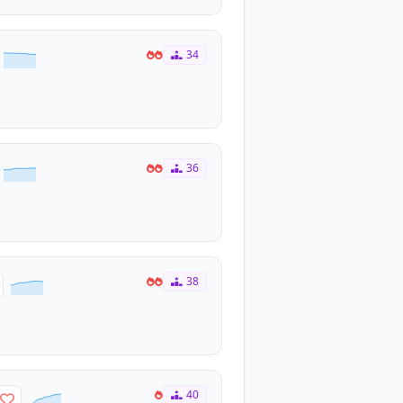
34
36
38
40