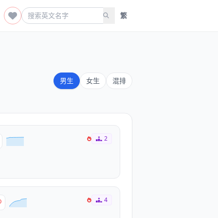
繁
男生
女生
混排
2
4